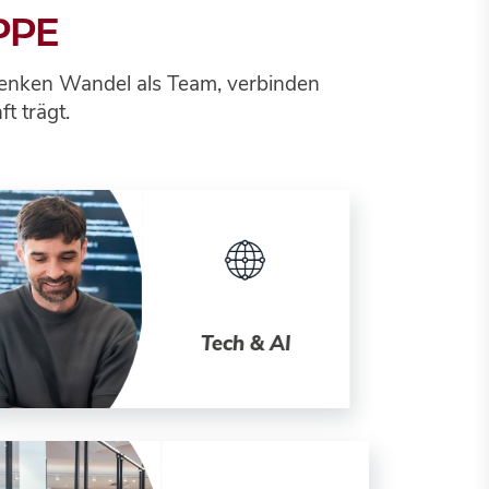
PPE
r denken Wandel als Team, verbinden
t trägt.
Tech & AI