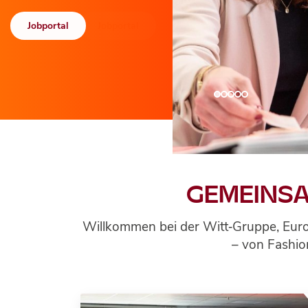
Jobportal
Jobportal
Wir sind...
GEMEINSA
Wir sind...
Wir sind...
TECH &
Willkommen bei der Witt‑Gruppe, Euro
BUSINESS
TRANSFORMATIO
– von Fashion
AI
ENABLERS
DRIVERS
INNOVATORS