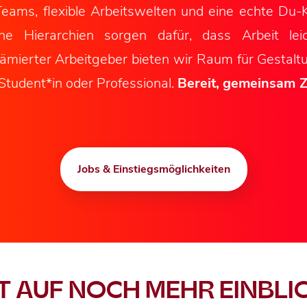
eams, flexible Arbeitswelten und eine echte Du-
he Hierarchien sorgen dafür, dass Arbeit le
 prämierter Arbeitgeber bieten wir Raum für Gestal
 Student*in oder Professional.
Bereit, gemeinsam Z
Jobs & Einstiegsmöglichkeiten
T AUF NOCH MEHR EINBLI