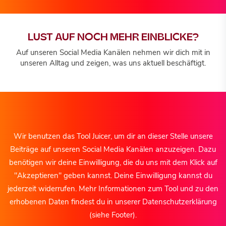
LUST AUF NOCH MEHR EINBLICKE?
Auf unseren Social Media Kanälen nehmen wir dich mit in
unseren Alltag und zeigen, was uns aktuell beschäftigt.
Wir benutzen das Tool Juicer, um dir an dieser Stelle unsere
Beiträge auf unseren Social Media Kanälen anzuzeigen. Dazu
benötigen wir deine Einwilligung, die du uns mit dem Klick auf
"Akzeptieren" geben kannst. Deine Einwilligung kannst du
jederzeit widerrufen. Mehr Informationen zum Tool und zu den
erhobenen Daten findest du in unserer Datenschutzerklärung
(siehe Footer).