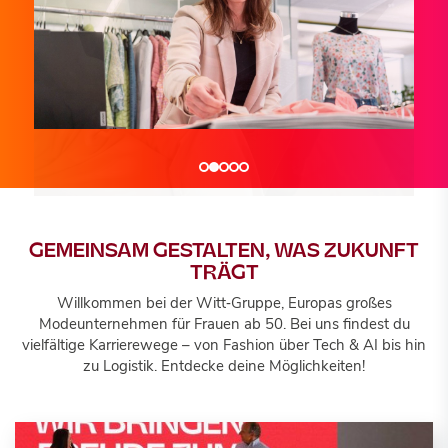
Wir sind...
Wir sind...
Wir sind...
TRANSFORMATION DRIVERS
TECH & AI INNOVATORS
BUSINESS ENABLERS
GEMEINSAM GESTALTEN, WAS ZUKUNFT
TRÄGT
Willkommen bei der Witt‑Gruppe, Europas großes
Jobportal
Jobportal
Jobportal
Modeunternehmen für Frauen ab 50. Bei uns findest du
vielfältige Karrierewege – von Fashion über Tech & AI bis hin
zu Logistik. Entdecke deine Möglichkeiten!