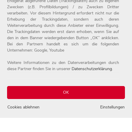
Endgerät abgerufene Daten (Trackingdaten) auch zu eigenen
Zwecken (z.B. Profilbildungen) / zu Zwecken Dritter
verarbeiten. Vor diesem Hintergrund erfordert nicht nur die
Erhebung der Trackingdaten, sondern auch deren
Weiterverarbeitung durch diese Anbieter einer Einwilligung.
Home
Jobs
Compliance
Die Trackingdaten werden erst dann erhoben, wenn Sie auf
Arbeitgeber
Initiativbewerbung
Datenschutz
den in dem Banner wiedergebenden Button „OK” anklicken.
Bei den Partnern handelt es sich um die folgenden
Benefits
Kontakt
Impressum
Unternehmen: Google, Youtube
Weitere Informationen zu den Datenverarbeitungen durch
diese Partner finden Sie in unserer
Datenschutzerklärung
.
OK
© 2026 Josef Witt GmbH - Karriereportal.
0
Alle Rechte vorbehalten.
Cookies ablehnen
Einstellungen
Einstellungen