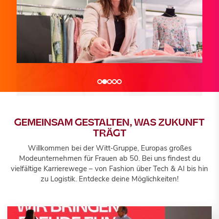
Wir sind...
Wir sind...
Wir sind...
TRANSFORMATION DRIVERS
TECH & AI INNOVATORS
BUSINESS ENABLERS
GEMEINSAM GESTALTEN, WAS ZUKUNFT
TRÄGT
Willkommen bei der Witt‑Gruppe, Europas großes
Jobportal
Jobportal
Jobportal
Modeunternehmen für Frauen ab 50. Bei uns findest du
vielfältige Karrierewege – von Fashion über Tech & AI bis hin
zu Logistik. Entdecke deine Möglichkeiten!