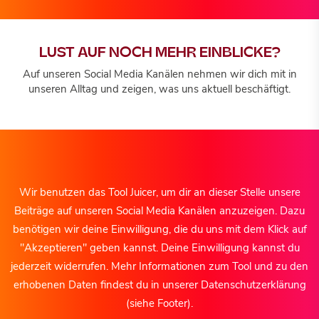
LUST AUF NOCH MEHR EINBLICKE?
Auf unseren Social Media Kanälen nehmen wir dich mit in
unseren Alltag und zeigen, was uns aktuell beschäftigt.
Wir benutzen das Tool Juicer, um dir an dieser Stelle unsere
Beiträge auf unseren Social Media Kanälen anzuzeigen. Dazu
benötigen wir deine Einwilligung, die du uns mit dem Klick auf
"Akzeptieren" geben kannst. Deine Einwilligung kannst du
jederzeit widerrufen. Mehr Informationen zum Tool und zu den
erhobenen Daten findest du in unserer Datenschutzerklärung
(siehe Footer).