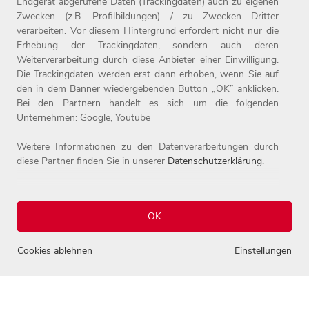
Endgerät abgerufene Daten (Trackingdaten) auch zu eigenen
Zwecken (z.B. Profilbildungen) / zu Zwecken Dritter
verarbeiten. Vor diesem Hintergrund erfordert nicht nur die
Erhebung der Trackingdaten, sondern auch deren
Weiterverarbeitung durch diese Anbieter einer Einwilligung.
Home
Jobs
Compliance
Die Trackingdaten werden erst dann erhoben, wenn Sie auf
Arbeitgeber
Initiativbewerbung
Datenschutz
den in dem Banner wiedergebenden Button „OK” anklicken.
Bei den Partnern handelt es sich um die folgenden
Benefits
Kontakt
Impressum
Unternehmen: Google, Youtube
Weitere Informationen zu den Datenverarbeitungen durch
diese Partner finden Sie in unserer
Datenschutzerklärung
.
OK
© 2026 Josef Witt GmbH - Karriereportal.
0
Alle Rechte vorbehalten.
Cookies ablehnen
Einstellungen
Einstellungen