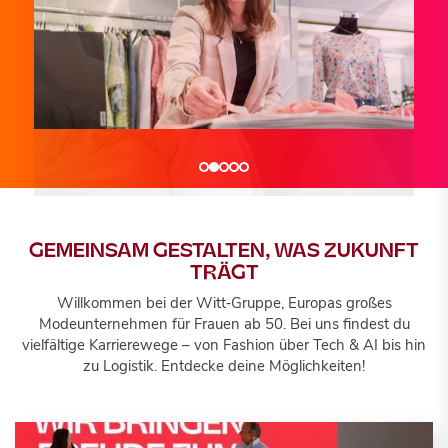
Wir sind...
Wir sind...
Wir sind...
TRANSFORMATION DRIVERS
TECH & AI INNOVATORS
BUSINESS ENABLERS
GEMEINSAM GESTALTEN, WAS ZUKUNFT
TRÄGT
Willkommen bei der Witt‑Gruppe, Europas großes
Jobportal
Jobportal
Jobportal
Modeunternehmen für Frauen ab 50. Bei uns findest du
vielfältige Karrierewege – von Fashion über Tech & AI bis hin
zu Logistik. Entdecke deine Möglichkeiten!