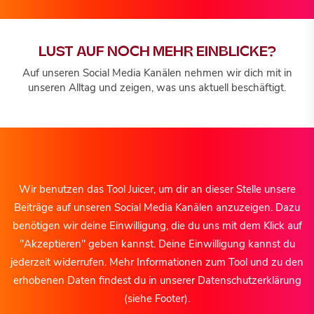
LUST AUF NOCH MEHR EINBLICKE?
Auf unseren Social Media Kanälen nehmen wir dich mit in
unseren Alltag und zeigen, was uns aktuell beschäftigt.
Wir benutzen das Tool Juicer, um dir an dieser Stelle unsere
Beiträge auf unseren Social Media Kanälen anzuzeigen. Dazu
benötigen wir deine Einwilligung, die du uns mit dem Klick auf
"Akzeptieren" geben kannst. Deine Einwilligung kannst du
jederzeit widerrufen. Mehr Informationen zum Tool und zu den
erhobenen Daten findest du in unserer Datenschutzerklärung
(siehe Footer).