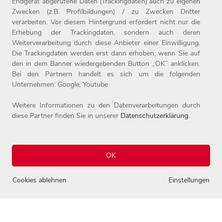
Endgerät abgerufene Daten (Trackingdaten) auch zu eigenen
Zwecken (z.B. Profilbildungen) / zu Zwecken Dritter
verarbeiten. Vor diesem Hintergrund erfordert nicht nur die
Erhebung der Trackingdaten, sondern auch deren
Weiterverarbeitung durch diese Anbieter einer Einwilligung.
Home
Jobs
Compliance
Die Trackingdaten werden erst dann erhoben, wenn Sie auf
Arbeitgeber
Initiativbewerbung
Datenschutz
den in dem Banner wiedergebenden Button „OK” anklicken.
Bei den Partnern handelt es sich um die folgenden
Benefits
Kontakt
Impressum
Unternehmen: Google, Youtube
Weitere Informationen zu den Datenverarbeitungen durch
diese Partner finden Sie in unserer
Datenschutzerklärung
.
OK
© 2026 Josef Witt GmbH - Karriereportal.
0
Alle Rechte vorbehalten.
Cookies ablehnen
Einstellungen
Einstellungen