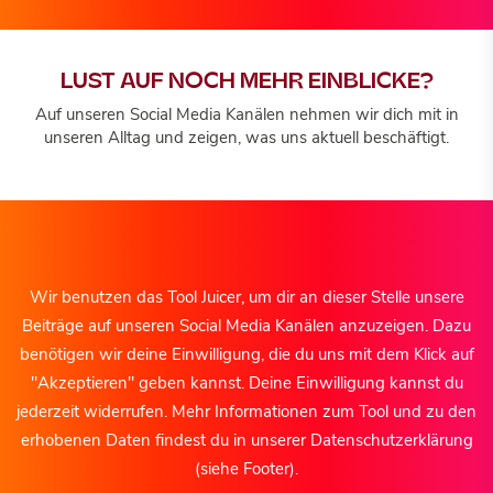
LUST AUF NOCH MEHR EINBLICKE?
Auf unseren Social Media Kanälen nehmen wir dich mit in
unseren Alltag und zeigen, was uns aktuell beschäftigt.
Wir benutzen das Tool Juicer, um dir an dieser Stelle unsere
Beiträge auf unseren Social Media Kanälen anzuzeigen. Dazu
benötigen wir deine Einwilligung, die du uns mit dem Klick auf
"Akzeptieren" geben kannst. Deine Einwilligung kannst du
jederzeit widerrufen. Mehr Informationen zum Tool und zu den
erhobenen Daten findest du in unserer Datenschutzerklärung
(siehe Footer).