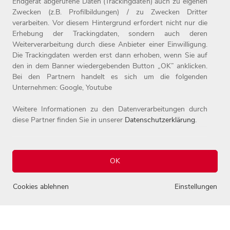
Endgerät abgerufene Daten (Trackingdaten) auch zu eigenen
Zwecken (z.B. Profilbildungen) / zu Zwecken Dritter
verarbeiten. Vor diesem Hintergrund erfordert nicht nur die
Erhebung der Trackingdaten, sondern auch deren
Weiterverarbeitung durch diese Anbieter einer Einwilligung.
Home
Jobs
Compliance
Die Trackingdaten werden erst dann erhoben, wenn Sie auf
Arbeitgeber
Initiativbewerbung
Datenschutz
den in dem Banner wiedergebenden Button „OK” anklicken.
Bei den Partnern handelt es sich um die folgenden
Benefits
Kontakt
Impressum
Unternehmen: Google, Youtube
Weitere Informationen zu den Datenverarbeitungen durch
diese Partner finden Sie in unserer
Datenschutzerklärung
.
OK
© 2026 Josef Witt GmbH - Karriereportal.
0
Alle Rechte vorbehalten.
Cookies ablehnen
Einstellungen
Einstellungen