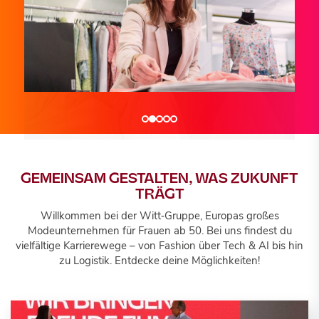
Wir sind...
Wir sind...
Wir sind...
TRANSFORMATION DRIVERS
TECH & AI INNOVATORS
BUSINESS ENABLERS
GEMEINSAM GESTALTEN, WAS ZUKUNFT
TRÄGT
Willkommen bei der Witt‑Gruppe, Europas großes
Jobportal
Jobportal
Jobportal
Modeunternehmen für Frauen ab 50. Bei uns findest du
vielfältige Karrierewege – von Fashion über Tech & AI bis hin
zu Logistik. Entdecke deine Möglichkeiten!