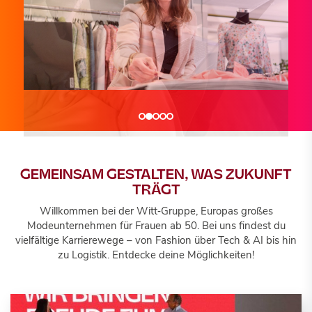
Wir sind...
Wir sind...
Wir sind...
TRANSFORMATION DRIVERS
TECH & AI INNOVATORS
BUSINESS ENABLERS
GEMEINSAM GESTALTEN, WAS ZUKUNFT
TRÄGT
Willkommen bei der Witt‑Gruppe, Europas großes
Jobportal
Jobportal
Jobportal
Modeunternehmen für Frauen ab 50. Bei uns findest du
vielfältige Karrierewege – von Fashion über Tech & AI bis hin
zu Logistik. Entdecke deine Möglichkeiten!