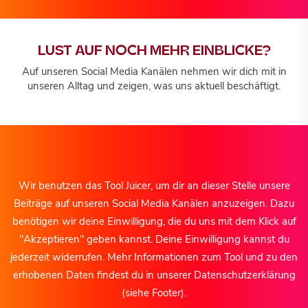
LUST AUF NOCH MEHR EINBLICKE?
Auf unseren Social Media Kanälen nehmen wir dich mit in
unseren Alltag und zeigen, was uns aktuell beschäftigt.
Wir benutzen das Tool Juicer, um dir an dieser Stelle unsere
Beiträge auf unseren Social Media Kanälen anzuzeigen. Dazu
benötigen wir deine Einwilligung, die du uns mit dem Klick auf
"Akzeptieren" geben kannst. Deine Einwilligung kannst du
jederzeit widerrufen. Mehr Informationen zum Tool und zu den
erhobenen Daten findest du in unserer Datenschutzerklärung
(siehe Footer).