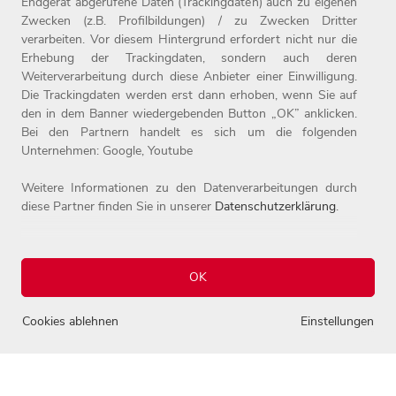
Endgerät abgerufene Daten (Trackingdaten) auch zu eigenen
Zwecken (z.B. Profilbildungen) / zu Zwecken Dritter
verarbeiten. Vor diesem Hintergrund erfordert nicht nur die
Erhebung der Trackingdaten, sondern auch deren
Weiterverarbeitung durch diese Anbieter einer Einwilligung.
Home
Jobs
Compliance
Die Trackingdaten werden erst dann erhoben, wenn Sie auf
Arbeitgeber
Initiativbewerbung
Datenschutz
den in dem Banner wiedergebenden Button „OK” anklicken.
Bei den Partnern handelt es sich um die folgenden
Benefits
Kontakt
Impressum
Unternehmen: Google, Youtube
Weitere Informationen zu den Datenverarbeitungen durch
diese Partner finden Sie in unserer
Datenschutzerklärung
.
OK
© 2026 Josef Witt GmbH - Karriereportal.
0
Alle Rechte vorbehalten.
Cookies ablehnen
Einstellungen
Einstellungen