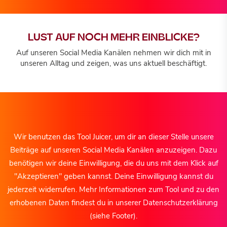
LUST AUF NOCH MEHR EINBLICKE?
Auf unseren Social Media Kanälen nehmen wir dich mit in
unseren Alltag und zeigen, was uns aktuell beschäftigt.
Wir benutzen das Tool Juicer, um dir an dieser Stelle unsere
Beiträge auf unseren Social Media Kanälen anzuzeigen. Dazu
benötigen wir deine Einwilligung, die du uns mit dem Klick auf
"Akzeptieren" geben kannst. Deine Einwilligung kannst du
jederzeit widerrufen. Mehr Informationen zum Tool und zu den
erhobenen Daten findest du in unserer Datenschutzerklärung
(siehe Footer).