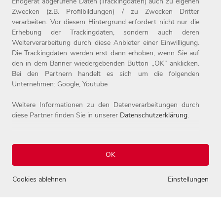
Endgerät abgerufene Daten (Trackingdaten) auch zu eigenen
Zwecken (z.B. Profilbildungen) / zu Zwecken Dritter
verarbeiten. Vor diesem Hintergrund erfordert nicht nur die
Erhebung der Trackingdaten, sondern auch deren
Weiterverarbeitung durch diese Anbieter einer Einwilligung.
Home
Jobs
Compliance
Die Trackingdaten werden erst dann erhoben, wenn Sie auf
Arbeitgeber
Initiativbewerbung
Datenschutz
den in dem Banner wiedergebenden Button „OK” anklicken.
Bei den Partnern handelt es sich um die folgenden
Benefits
Kontakt
Impressum
Unternehmen: Google, Youtube
Weitere Informationen zu den Datenverarbeitungen durch
diese Partner finden Sie in unserer
Datenschutzerklärung
.
OK
© 2026 Josef Witt GmbH - Karriereportal.
0
Alle Rechte vorbehalten.
Cookies ablehnen
Einstellungen
Einstellungen