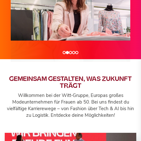
Wir sind...
Wir sind...
Wir sind...
TRANSFORMATION DRIVERS
TECH & AI INNOVATORS
BUSINESS ENABLERS
GEMEINSAM GESTALTEN, WAS ZUKUNFT
TRÄGT
Willkommen bei der Witt‑Gruppe, Europas großes
Jobportal
Jobportal
Jobportal
Modeunternehmen für Frauen ab 50. Bei uns findest du
vielfältige Karrierewege – von Fashion über Tech & AI bis hin
zu Logistik. Entdecke deine Möglichkeiten!